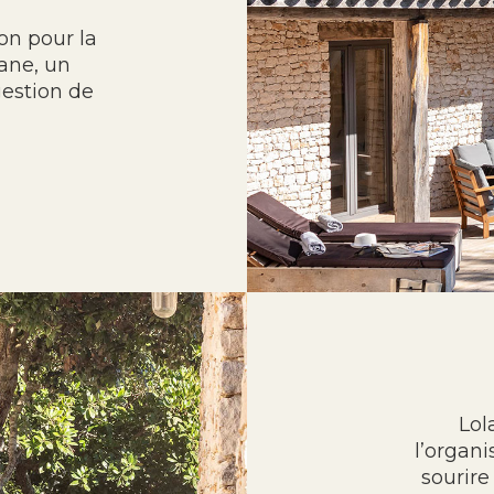
ion pour la
ane, un
gestion de
Lol
l’organ
sourire