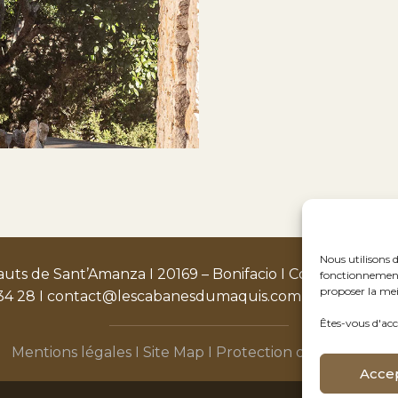
Nous utilisons 
auts de Sant’Amanza I 20169 – Bonifacio I Corse du Sud, 
fonctionnement 
proposer la mei
34 28 I
contact@lescabanesdumaquis.com I www.lesca
Êtes-vous d'acc
Mentions légales
I Site Map I
Protection des données
Acce