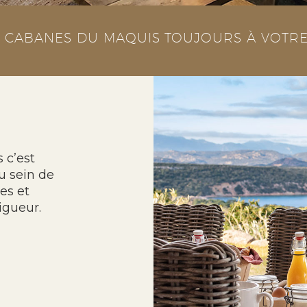
S CABANES DU MAQUIS TOUJOURS À VOTRE
 c’est
u sein de
es et
igueur.