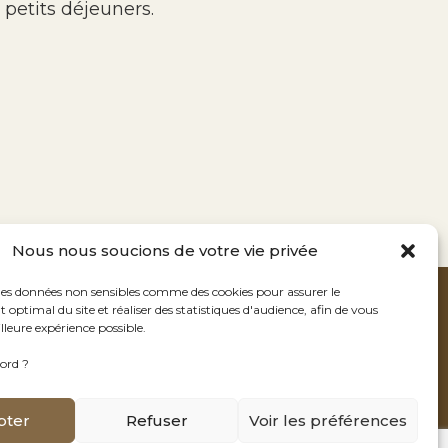
petits déjeuners.
Nous nous soucions de votre vie privée
des données non sensibles comme des cookies pour assurer le
France
optimal du site et réaliser des statistiques d'audience, afin de vous
lleure expérience possible.
banesdumaquis.com
ord ?
pter
Refuser
Voir les préférences